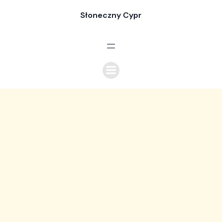
Skip
Słoneczny Cypr
to
content